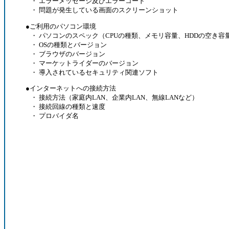
・ エラーメッセージ及びエラーコード
・ 問題が発生している画面のスクリーンショット
●ご利用のパソコン環境
・ パソコンのスペック（CPUの種類、メモリ容量、HDDの空き容
・ OSの種類とバージョン
・ ブラウザのバージョン
・ マーケットライダーのバージョン
・ 導入されているセキュリティ関連ソフト
●インターネットへの接続方法
・ 接続方法（家庭内LAN、企業内LAN、無線LANなど）
・ 接続回線の種類と速度
・ プロバイダ名