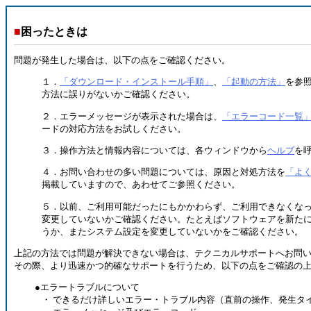
■
困ったときは
問題が発生した場合は、以下の点をご確認ください。
１．
「ダウンロード・インストール手順」
、
「起動の方法」
を参
方法に誤りがないかご確認ください。
２．エラーメッセージが表示された場合は、
「エラーコード一覧
ードの対応方法をお試しください。
３．操作方法と情報内容については、各ウィンドウから
ヘルプ
を
４．お問い合わせの多い問題については、原因と対処方法を
「よく
掲載していますので、あわせてご参照ください。
５．以前、ご利用可能だったにもかかわらず、ご利用できなくな
変更していないかご確認ください。たとえばソフトウェアを新た
うか、またシステム設定を変更していないかをご確認ください。
上記の方法では問題が解決できない場合は、テクニカルサポートへお問
その際、より迅速かつ的確なサポートを行うため、以下の点をご確認の
●エラートラブルについて
・ できるだけ詳しいエラー・トラブル内容（直前の操作、発生タ